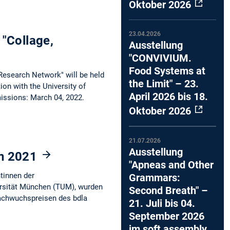
Oktober 2026
23.04.2026
"Collage,
Ausstellung
"CONVIVIUM.
Food Systems at
Research Network" will be held
the Limit" – 23.
on with the University of
April 2026 bis 18.
missions: March 04, 2022.
Oktober 2026
21.07.2026
Ausstellung
rn 2021
"Apneas and Other
tinnen der
Grammars:
ersität München (TUM), wurden
Second Breath" –
Nachwuchspreisen des bdla
21. Juli bis 04.
September 2026
im soft assembly