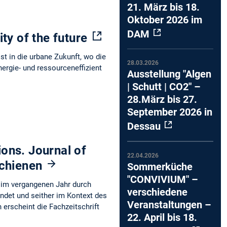
21. März bis 18.
Oktober 2026 im
DAM
ty of the future
st in die urbane Zukunft, wo die
28.03.2026
nergie- und ressourceneffizient
Ausstellung "Algen
| Schutt | CO2" –
28.März bis 27.
September 2026 in
Dessau
ons. Journal of
22.04.2026
schienen
Sommerküche
"CONVIVIUM" –
 im vergangenen Jahr durch
verschiedene
ndet und seither im Kontext des
Veranstaltungen –
erscheint die Fachzeitschrift
22. April bis 18.