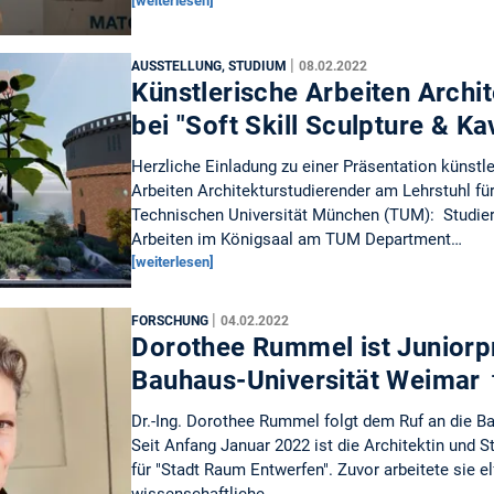
[weiterlesen]
|
AUSSTELLUNG, STUDIUM
08.02.2022
Künstlerische Arbeiten Archi
bei "Soft Skill Sculpture & K
Herzliche Einladung zu einer Präsentation künstl
Arbeiten Architekturstudierender am Lehrstuhl fü
Technischen Universität München (TUM): Studier
Arbeiten im Königsaal am TUM Department…
[weiterlesen]
|
FORSCHUNG
04.02.2022
Dorothee Rummel ist Juniorp
Bauhaus-Universität Weimar
Dr.-Ing. Dorothee Rummel folgt dem Ruf an die B
Seit Anfang Januar 2022 ist die Architektin und S
für "Stadt Raum Entwerfen". Zuvor arbeitete sie el
wissenschaftliche…