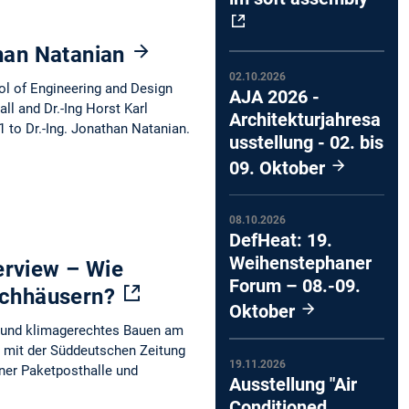
than Natanian
02.10.2026
ol of Engineering and Design
AJA 2026 -
l and Dr.-Ing Horst Karl
Architekturjahresa
1 to Dr.-Ing. Jonathan Natanian.
usstellung - 02. bis
09. Oktober
08.10.2026
DefHeat: 19.
Weihenstephaner
erview – Wie
Forum – 08.-09.
Hochhäusern?
Oktober
 und klimagerechtes Bauen am
w mit der Süddeutschen Zeitung
19.11.2026
ner Paketposthalle und
Ausstellung "Air
Conditioned.