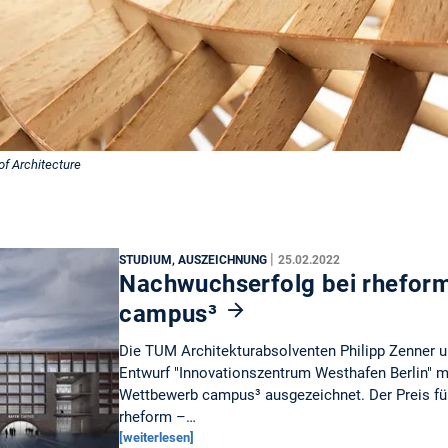
of Architecture
|
STUDIUM, AUSZEICHNUNG
25.02.2022
Nachwuchserfolg bei rhefor
campus³
Die TUM Architekturabsolventen Philipp Zenner un
Entwurf "Innovationszentrum Westhafen Berlin" m
Wettbewerb campus³ ausgezeichnet. Der Preis fü
rheform –…
[weiterlesen]