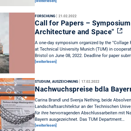
[weiterlesen]
|
FORSCHUNG
21.02.2022
Call for Papers – Symposium 
Architecture and Space"
A one-day symposium organized by the "Collage 
at Technical University Munich (TUM) in cooperati
Bristol on June 08, 2022. Deadline for paper sub
[weiterlesen]
|
STUDIUM, AUSZEICHNUNG
17.02.2022
Nachwuchspreise bdla Baye
Carina Brandl und Svenja Nething, beide Absolven
Landschaftsarchitektur an der Technischen Univ
für ihre hervorragenden Abschlussarbeiten mit 
Bayern ausgezeichnet. Das TUM Department…
[weiterlesen]