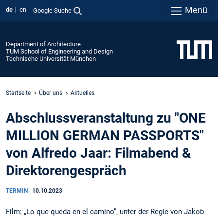
Menü
de
en
Google Suche
Department of Architecture
TUM School of Engineering and Design
Technische Universität München
Startseite
Über uns
Aktuelles
Abschlussveranstaltung zu "ONE
MILLION GERMAN PASSPORTS"
von Alfredo Jaar: Filmabend &
Direktorengespräch
TERMIN
|
10.10.2023
Film: „Lo que queda en el camino”, unter der Regie von Jakob