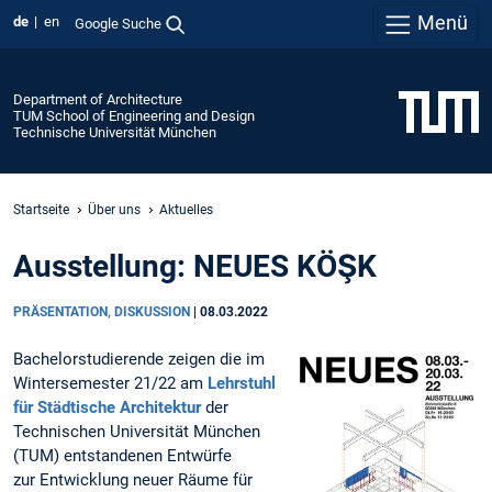
Menü
de
en
Google Suche
Department of Architecture
TUM School of Engineering and Design
Technische Universität München
Startseite
Über uns
Aktuelles
Ausstellung: NEUES KÖŞK
PRÄSENTATION, DISKUSSION
|
08.03.2022
Bachelorstudierende zeigen die im
Wintersemester 21/22 am
Lehrstuhl
für Städtische Architektur
der
Technischen Universität München
(TUM) entstandenen Entwürfe
zur Entwicklung neuer Räume für