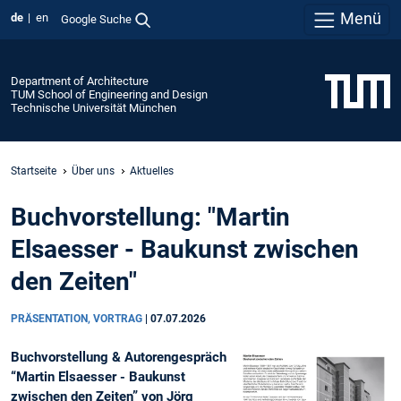
Menü
de
en
Google Suche
Department of Architecture
TUM School of Engineering and Design
Technische Universität München
Startseite
Über uns
Aktuelles
Buchvorstellung: "Martin
Elsaesser - Baukunst zwischen
den Zeiten"
PRÄSENTATION, VORTRAG
|
07.07.2026
Buchvorstellung & Autorengespräch
“Martin Elsaesser - Baukunst
zwischen den Zeiten” von Jörg