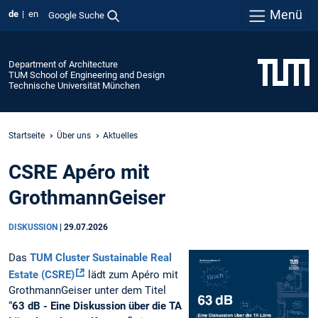
Menü
de
en
Google Suche
Department of Architecture
TUM School of Engineering and Design
Technische Universität München
Startseite
Über uns
Aktuelles
CSRE Apéro mit
GrothmannGeiser
DISKUSSION
|
29.07.2026
Das
TUM Cluster Sustainable Real
Estate (CSRE)
lädt zum Apéro mit
GrothmannGeiser unter dem Titel
“
63 dB - Eine Diskussion über die TA