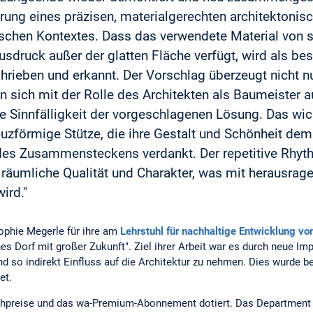
erung eines präzisen, materialgerechten architektoni
ischen Kontextes. Dass das verwendete Material von si
sdruck außer der glatten Fläche verfügt, wird als be
rieben und erkannt. Der Vorschlag überzeugt nicht nu
n sich mit der Rolle des Architekten als Baumeister 
 Sinnfälligkeit der vorgeschlagenen Lösung. Das wi
euzförmige Stütze, die ihre Gestalt und Schönheit de
des Zusammensteckens verdankt. Der repetitive Rhyth
räumliche Qualität und Charakter, was mit herausrag
ird."
ophie Megerle für ihre am
Lehrstuhl für nachhaltige Entwicklung vo
es Dorf mit großer Zukunft". Ziel ihrer Arbeit war es durch neue I
 so indirekt Einfluss auf die Architektur zu nehmen. Dies wurde bei
et.
chpreise und das wa-Premium-Abonnement dotiert. Das Department g