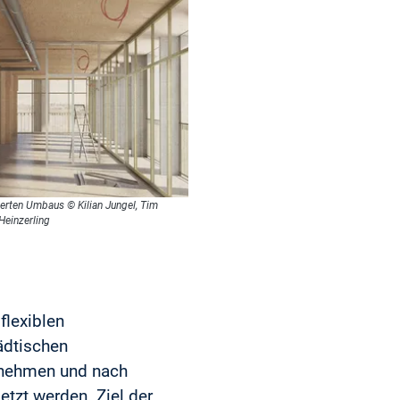
ierten Umbaus © Kilian Jungel, Tim
Heinzerling
flexiblen
ädtischen
fnehmen und nach
zt werden. Ziel der