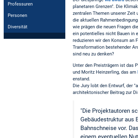
Professuren
planetaren Grenzen". Die Klima
zentralen Themen unserer Zeit u
Personen
die aktuellen Rahmenbedingunge
wie prägen die neuen Fragen di
Diversität
ein potentielles nicht Bauen i
reduzieren wir den Konsum an F
Transformation bestehender Arc
sind neu zu denken?
Unter den Preisträgern ist das 
und Moritz Heinzerling, das am
enstand.
Die Jury lobt den Entwurf, der "
architektonischer Beitrag zur D
"Die Projektautoren s
Gebäudestruktur aus B
Bahnschneise vor. Da
einem eventuellen Nu