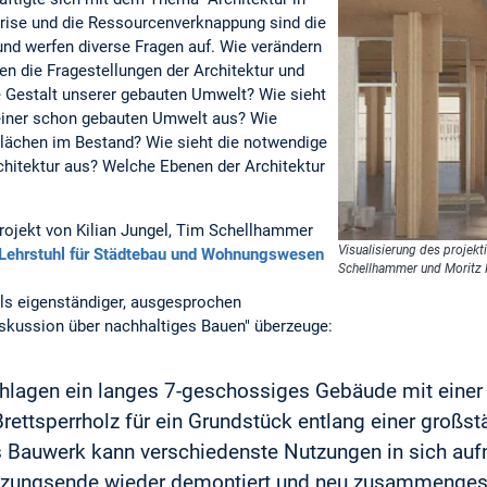
krise und die Ressourcenverknappung sind die
nd werfen diverse Fragen auf. Wie verändern
n die Fragestellungen der Architektur und
e Gestalt unserer gebauten Umwelt? Wie sieht
n einer schon gebauten Umwelt aus? Wie
lächen im Bestand? Wie sieht die notwendige
hitektur aus? Welche Ebenen der Architektur
Projekt von Kilian Jungel, Tim Schellhammer
Visualisierung des projekt
Lehrstuhl für Städtebau und Wohnungswesen
Schellhammer und Moritz 
als eigenständiger, ausgesprochen
iskussion über nachhaltiges Bauen" überzeuge:
chlagen ein langes 7-geschossiges Gebäude mit einer 
rettsperrholz für ein Grundstück entlang einer großst
s Bauwerk kann verschiedenste Nutzungen in sich au
tzungsende wieder demontiert und neu zusammengeset