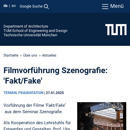
Menü
de
en
Google Suche
Department of Architecture
TUM School of Engineering and Design
Technische Universität München
Startseite
Über uns
Aktuelles
Filmvorführung Szenografie:
'Fakt/Fake'
TERMIN, PRÄSENTATION
|
27.01.2025
Vorführung der Filme ‘
Fakt/Fake’
aus dem Seminar
Szenografie.
Als Kooperation des Lehrstuhls für
Entwerfen und Gestalten, Prof. Uta