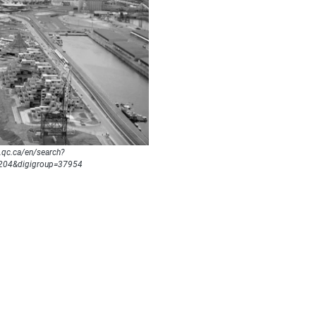
.qc.ca/en/search?
04&digigroup=37954