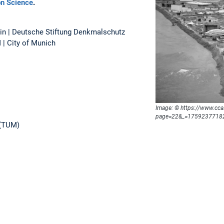
on Science
.
lin | Deutsche Stiftung Denkmalschutz
 | City of Munich
Image: © https://www.cca
page=22&_=17592377182
 (TUM)