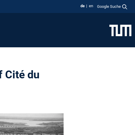
de
en
Google Suche
f Cité du