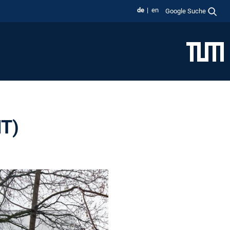
de
en
Google Suche
NT)