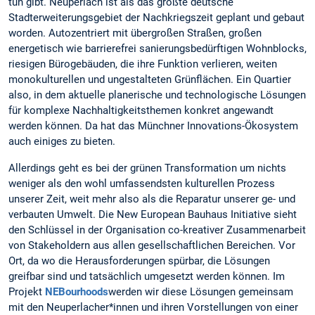
tun gibt. Neuperlach ist als das größte deutsche
Stadterweiterungsgebiet der Nachkriegszeit geplant und gebaut
worden. Autozentriert mit übergroßen Straßen, großen
energetisch wie barrierefrei sanierungsbedürftigen Wohnblocks,
riesigen Bürogebäuden, die ihre Funktion verlieren, weiten
monokulturellen und ungestalteten Grünflächen. Ein Quartier
also, in dem aktuelle planerische und technologische Lösungen
für komplexe Nachhaltigkeitsthemen konkret angewandt
werden können. Da hat das Münchner Innovations-Ökosystem
auch einiges zu bieten.
Allerdings geht es bei der grünen Transformation um nichts
weniger als den wohl umfassendsten kulturellen Prozess
unserer Zeit, weit mehr also als die Reparatur unserer ge- und
verbauten Umwelt. Die New European Bauhaus Initiative sieht
den Schlüssel in der Organisation co-kreativer Zusammenarbeit
von Stakeholdern aus allen gesellschaftlichen Bereichen. Vor
Ort, da wo die Herausforderungen spürbar, die Lösungen
greifbar sind und tatsächlich umgesetzt werden können. Im
Projekt
NEBourhoods
werden wir diese Lösungen gemeinsam
mit den Neuperlacher*innen und ihren Vorstellungen von einer