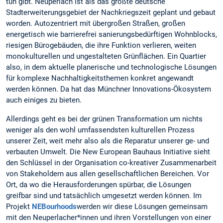
tun gibt. Neuperlach ist als das größte deutsche
Stadterweiterungsgebiet der Nachkriegszeit geplant und gebaut
worden. Autozentriert mit übergroßen Straßen, großen
energetisch wie barrierefrei sanierungsbedürftigen Wohnblocks,
riesigen Bürogebäuden, die ihre Funktion verlieren, weiten
monokulturellen und ungestalteten Grünflächen. Ein Quartier
also, in dem aktuelle planerische und technologische Lösungen
für komplexe Nachhaltigkeitsthemen konkret angewandt
werden können. Da hat das Münchner Innovations-Ökosystem
auch einiges zu bieten.
Allerdings geht es bei der grünen Transformation um nichts
weniger als den wohl umfassendsten kulturellen Prozess
unserer Zeit, weit mehr also als die Reparatur unserer ge- und
verbauten Umwelt. Die New European Bauhaus Initiative sieht
den Schlüssel in der Organisation co-kreativer Zusammenarbeit
von Stakeholdern aus allen gesellschaftlichen Bereichen. Vor
Ort, da wo die Herausforderungen spürbar, die Lösungen
greifbar sind und tatsächlich umgesetzt werden können. Im
Projekt
NEBourhoods
werden wir diese Lösungen gemeinsam
mit den Neuperlacher*innen und ihren Vorstellungen von einer