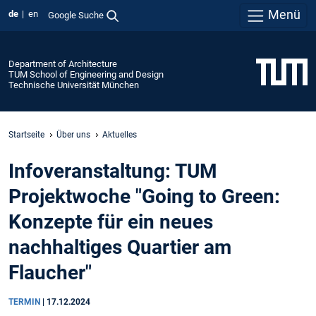
Menü
de
en
Google Suche
Department of Architecture
TUM School of Engineering and Design
Technische Universität München
Startseite
Über uns
Aktuelles
Infoveranstaltung: TUM
Projektwoche "Going to Green:
Konzepte für ein neues
nachhaltiges Quartier am
Flaucher"
TERMIN
|
17.12.2024