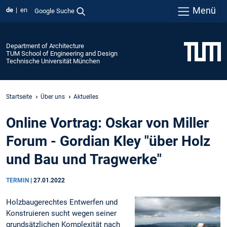
Menü
de
en
Google Suche
Department of Architecture
TUM School of Engineering and Design
Technische Universität München
Startseite
Über uns
Aktuelles
Online Vortrag: Oskar von Miller
Forum - Gordian Kley "über Holz
und Bau und Tragwerke"
TERMIN
|
27.01.2022
Holzbaugerechtes Entwerfen und
Konstruieren sucht wegen seiner
grundsätzlichen Komplexität nach