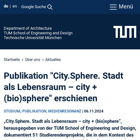
Menü
de
en
Google Suche
Department of Architecture
TUM School of Engineering and Design
Technische Universität München
Startseite
Über uns
Aktuelles
Publikation "City.Sphere. Stadt
als Lebensraum – city +
(bio)sphere" erschienen
STUDIUM, PUBLIKATION, MEDIENRESONANZ
|
06.11.2024
„City.Sphere. Stadt als Lebensraum – city + (bio)sphere“,
herausgegeben von der TUM School of Engineering and Design,
dokumentiert 51 Studierendenprojekte, die in dem Kontext des