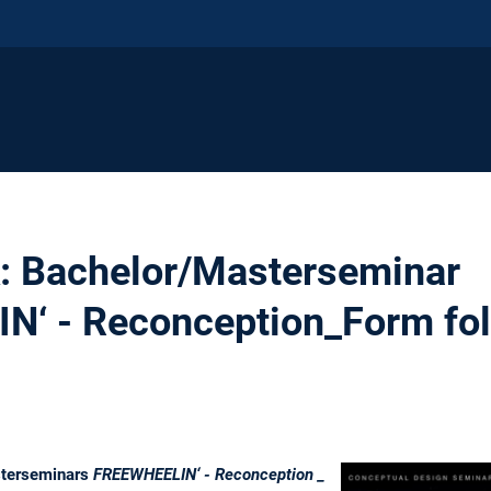
k: Bachelor/Masterseminar
N‘ - Reconception_Form fo
sterseminars
FREEWHEELIN‘ - Reconception _