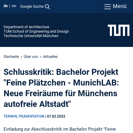
Menü
de
en
Google Suche
Department of Architecture
TUM School of Engineering and Design
Technische Universität München
Startseite
Über uns
Aktuelles
Schlusskritik: Bachelor Projekt
"Feine Plätzchen - MunichLAB:
Neue Freiräume für Münchens
autofreie Altstadt"
TERMIN, PRÄSENTATION
|
07.02.2022
Einladung zur Abschlusskritik im Bachelor Projekt "Feine