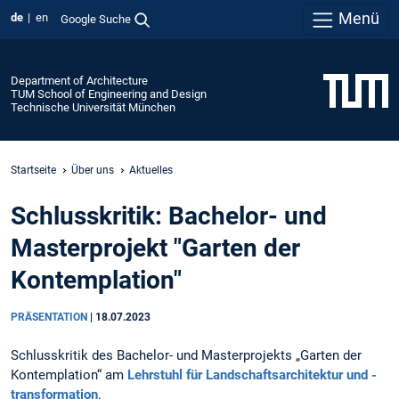
Menü
de
en
Google Suche
Department of Architecture
TUM School of Engineering and Design
Technische Universität München
Startseite
Über uns
Aktuelles
Schlusskritik: Bachelor- und
Masterprojekt "Garten der
Kontemplation"
PRÄSENTATION
|
18.07.2023
Schlusskritik des Bachelor- und Masterprojekts „Garten der
Kontemplation“ am
Lehrstuhl für Landschaftsarchitektur und -
transformation
.