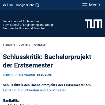
Menü
de
en
Google Suche
Department of Architecture
TUM School of Engineering and Design
Technische Universität München
Startseite
Über uns
Aktuelles
Schlusskritik: Bachelorprojekt
der Erstsemester
TERMIN, PRÄSENTATION
|
04.02.2026
Schlusskritik des Bachelorprojekts der Erstsemester am
Lehrstuhl für Entwerfen und Konstruieren
.
Gastkritik: