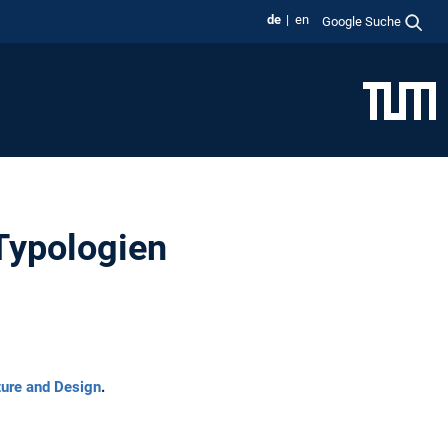
de
en
Google Suche
 Typologien
ture and Design
.