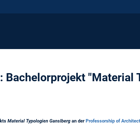
: Bachelorprojekt "Material
ekts
Material Typologien Ganslberg
an der
Professorship of Architec