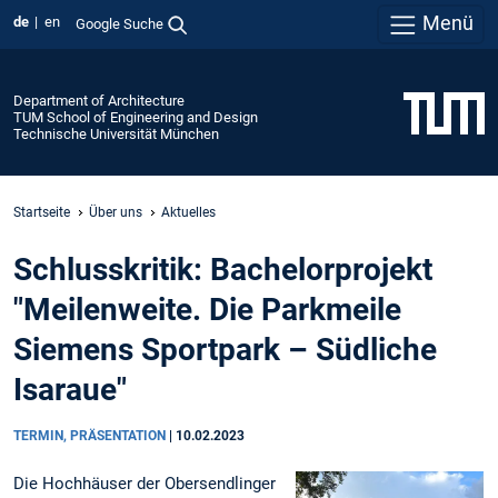
Menü
de
en
Google Suche
Department of Architecture
TUM School of Engineering and Design
Technische Universität München
Startseite
Über uns
Aktuelles
Schlusskritik: Bachelorprojekt
"Meilenweite. Die Parkmeile
Siemens Sportpark – Südliche
Isaraue"
TERMIN, PRÄSENTATION
|
10.02.2023
Die Hochhäuser der Obersendlinger