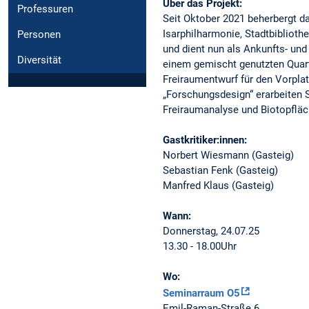
Über das Projekt:
Professuren
Seit Oktober 2021 beherbergt d
Isarphilharmonie, Stadtbiblioth
Personen
und dient nun als Ankunfts- und
Diversität
einem gemischt genutzten Quarti
Freiraumentwurf für den Vorpla
„Forschungsdesign“ erarbeiten S
Freiraumanalyse und Biotopfläc
Gastkritiker:innen:
Norbert Wiesmann (Gasteig)
Sebastian Fenk (Gasteig)
Manfred Klaus (Gasteig)
Wann:
Donnerstag, 24.07.25
13.30 - 18.00Uhr
Wo:
Seminarraum O5
Emil-Raman-Straße 6