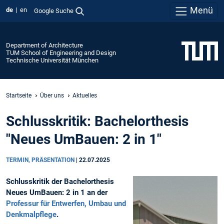
Menü
de
en
Google Suche
Department of Architecture
TUM School of Engineering and Design
Technische Universität München
Startseite
Über uns
Aktuelles
Schlusskritik: Bachelorthesis
"Neues UmBauen: 2 in 1"
TERMIN, PRÄSENTATION
|
22.07.2025
Schlusskritik der Bachelorthesis
Neues UmBauen: 2 in 1 an der
Professur für Entwerfen, Umbau und
Denkmalpflege
.