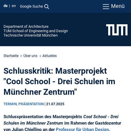
Menü
de
en
Google Suche
Department of Architecture
TUM School of Engineering and Design
Technische Universität München
Startseite
Über uns
Aktuelles
Schlusskritik: Masterprojekt
"Cool School - Drei Schulen im
Münchner Zentrum"
TERMIN, PRÄSENTATION
|
21.07.2025
Schlusspräsentation des Masterprojekts
Cool School - Drei
Schulen im Münchner Zentrum
im Rahmen der Gastdozentur
von Julian Chiellino an der
Professur für Urban Design
.