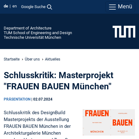
Menü
de
en
Google Suche
Department of Architecture
TUM School of Engineering and Design
Technische Universität München
Startseite
Über uns
Aktuelles
Schlusskritik: Masterprojekt
"FRAUEN BAUEN München"
PRÄSENTATION
|
02.07.2024
Schlusskritik des DesignBuild
Masterprojekts der Ausstellung
FRAUEN BAUEN München in der
Architekturgalerie München