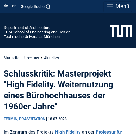
Menü
de
en
Google Suche
Department of Architecture
TUM School of Engineering and Design
Technische Universität München
Startseite
Über uns
Aktuelles
Schlusskritik: Masterprojekt
"High Fidelity. Weiternutzung
eines Bürohochhauses der
1960er Jahre"
TERMIN, PRÄSENTATION
|
18.07.2023
Im Zentrum des Projekts
High Fidelity
an der
Professur für