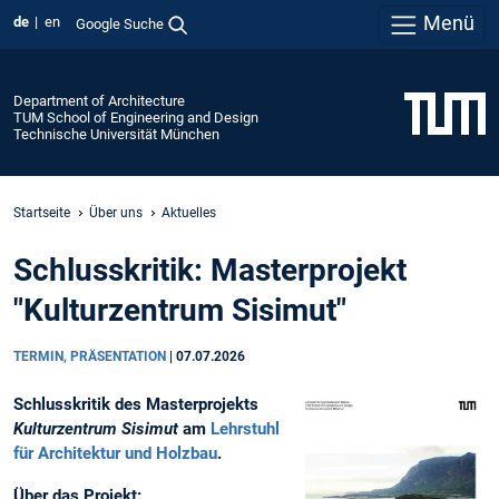
Menü
de
en
Google Suche
Department of Architecture
TUM School of Engineering and Design
Technische Universität München
Startseite
Über uns
Aktuelles
Schlusskritik: Masterprojekt
"Kulturzentrum Sisimut"
TERMIN, PRÄSENTATION
|
07.07.2026
Schlusskritik des Masterprojekts
Kulturzentrum Sisimut
am
Lehrstuhl
für Architektur und Holzbau
.
Über das Projekt: