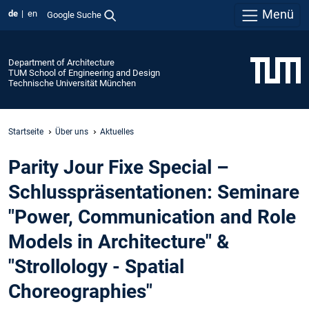
Menü
de
en
Google Suche
Department of Architecture
TUM School of Engineering and Design
Technische Universität München
Startseite
Über uns
Aktuelles
Parity Jour Fixe Special –
Schlusspräsentationen: Seminare
"Power, Communication and Role
Models in Architecture" &
"Strollology - Spatial
Choreographies"