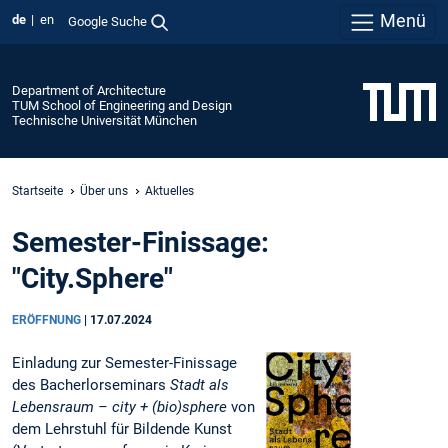
Menü
de
en
Google Suche
Department of Architecture
TUM School of Engineering and Design
Technische Universität München
Startseite
Über uns
Aktuelles
Semester-Finissage:
"City.Sphere"
ERÖFFNUNG
|
17.07.2024
Einladung zur Semester-Finissage
des Bacherlorseminars
Stadt als
Lebensraum – city + (bio)sphere
von
dem Lehrstuhl für Bildende Kunst