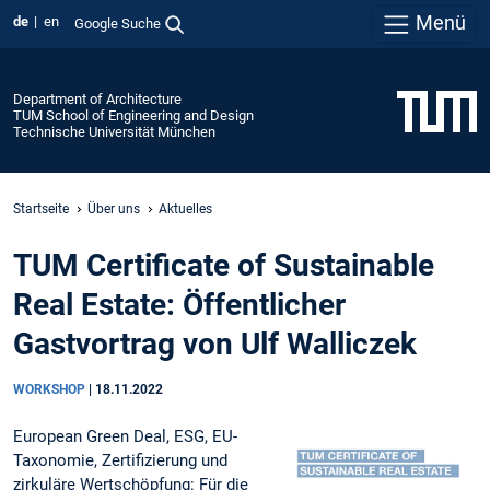
Menü
de
en
Google Suche
Department of Architecture
TUM School of Engineering and Design
Technische Universität München
Startseite
Über uns
Aktuelles
TUM Certificate of Sustainable
Real Estate: Öffentlicher
Gastvortrag von Ulf Walliczek
WORKSHOP
|
18.11.2022
European Green Deal, ESG, EU-
Taxonomie, Zertifizierung und
zirkuläre Wertschöpfung: Für die