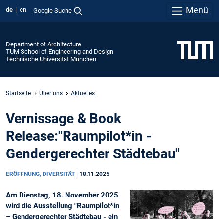
Menü
de
en
Google Suche
Department of Architecture
TUM School of Engineering and Design
Technische Universität München
Startseite
Über uns
Aktuelles
Vernissage & Book
Release:"Raumpilot*in -
Gendergerechter Städtebau"
ERÖFFNUNG, DIVERSITÄT
|
18.11.2025
Am Dienstag, 18. November 2025
wird die Ausstellung "Raumpilot*in
– Gendergerechter Städtebau - ein