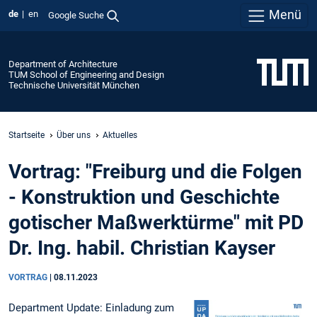
Menü
de
en
Google Suche
Department of Architecture
TUM School of Engineering and Design
Technische Universität München
Startseite
Über uns
Aktuelles
Vortrag: "Freiburg und die Folgen
- Konstruktion und Geschichte
gotischer Maßwerktürme" mit PD
Dr. Ing. habil. Christian Kayser
VORTRAG
|
08.11.2023
Department Update: Einladung zum