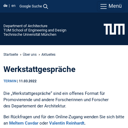
Menü
de
en
Google Suche
Department of Architecture
TUM School of Engineering and Design
Technische Universität München
Startseite
Über uns
Aktuelles
Werkstattgespräche
TERMIN
|
11.03.2022
Die „Werkstattgespräche“ sind ein offenes Format für
Promovierende und andere Forscherinnen und Forscher
des Departement der Architektur.
Bei Rückfragen und für den Online-Zugang wenden Sie sich bitte
an
Meltem Cavdar
oder
Valentin Reinhardt
.