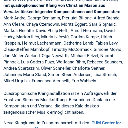
mit quadrophonischer Klang von Christian Mason aus
Versatzstücken folgender Komponistinnen und Komponisten:
Mark Andre, George Benjamin, Pierluigi Billone, Alfred Brendel,
Ann Cleare, Chaya Czernowin, Moritz Eggert, Sara Glojnarić,
Markus Hechtle, David Philip Hefti, Arnulf Herrmann, David
Hudry, Marton Illés, Mirela Ivičević, Gordon Kampe, Ulrich
Kreppein, Helmut Lachenmann, Catherine Lamb, Fabien Levy,
Claus-Steffen Mahnkopf, Timothy McCormack, Simone Movio,
Jan Müller-Wieland, Olga Neuwirth, Michael Pelzel, Naomi
Pinnock, Luis Codera Puzo, Wolfgang Rihm, Rebecca Saunders,
Andrea Scartazzini, Oliver Schneller, Charlotte Seither,
Johannes Maria Staud, Simon Steen Andersen, Lisa Streich,
Mikel Urquiza, Francesca Verunelli, Eric Wubbels.
Quadrophonische Klanginstallation ist ein Auftragswerk der
Ernst von Siemens Musikstiftung. Besonderen Dank an die
Komponisten und Verlage, die dieses Kaleidoskop
zeitgenössischer Musik ermöglicht haben.
Neue Klangkunst in Zusammenarbeit mit dem
TUM Center for