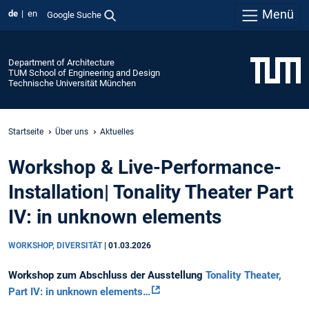
Menü
de
en
Google Suche
Department of Architecture
TUM School of Engineering and Design
Technische Universität München
Startseite
Über uns
Aktuelles
Workshop & Live-Performance-
Installation| Tonality Theater Part
IV: in unknown elements
WORKSHOP, DIVERSITÄT
|
01.03.2026
Workshop zum Abschluss der Ausstellung
Tonality Theater,
Part IV: in unknown elements…