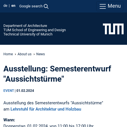
Menu
de
en
Google search
Department of Architecture
TUM School of Engineering and Design
Technical University of Munich
Home
About us
News
Ausstellung: Semesterentwurf
"Aussichtstürme"
EVENT
|
01.02.2024
Ausstellung des Semesterentwurfs "Aussichtstürme"
am
Lehrstuhl für Architektur und Holzbau
Wann:
Donnerstag, 01.02.2024, von 11:00 bis 17:00 Uhr