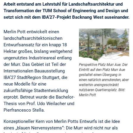
Arbeit entstand am Lehrstuhl für Landschaftsarchitektur und
Transformation der TUM School of Engineering and Design und
setzt sich mit dem IBA’27-Projekt Backnang West auseinander.
Merlin Pott entwickelt einen
landschaftsarchitektonischen
Entwurfsansatz für ein knapp 18
Hektar großes, bislang weitgehend
ungenutztes Industrieareal entlang
der Murr. Das Gebiet ist Teil der
Perspektive Platz Murr Aue: Der
Eintritt auf den Platz Murr Aue
Internationalen Bauausstellung
gestaltet einen Übergang in
IBA’27 StadtRegion Stuttgart, die
einen natürlich anmutenden, aber
neue Modelle für eine
weiterhin uneingeschränkt
zukunftsfähige Stadtentwicklung
nutzbaren Quartiersplatz. Bild:
Merlin Pott
erprobt. Betreut wurde die Bachelor-
Thesis von Prof. Udo Weilacher und
Pierfrancesco Stella.
Konzeptioneller Kern von Merlin Potts Entwurfs ist die Idee
eines „blauen Nervensystems“: Die Murr wird nicht nur als