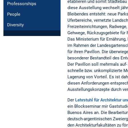
etablieren und somit Städtebau 
Professorships
diese Ausstellung wechselt jähr
Bleibendes entsteht: neue Parks
People
Uferbereiche, vernetzte Landscha
Diversity
Freizeiteinrichtungen, Radwege
Gehwege, Rückzugsgebiete für F
Das Ministerium für Ernährung, 
im Rahmen der Landesgartensc
für ihren Pavillon. Die überwi
besonderer Bestandteil des Ent
Der Pavillon soll mehrmals auf-
schnelle bzw. unkomplizierte 
Lagerung von Vorteil. Es ist da
diesen Anforderungen entsprech
Ausstellungskonzepte durch ve
Der
Lehrstuhl für Architektur u
ein Blockseminar mir Gaststudi
Buenos Aires an. Die Bearbeitun
deutsch-argentinischen Zweier
den Architekturfakultäten zu fö