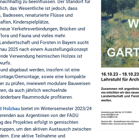
nachhaltig zu beeinflussen. Der Standort für
lich, das Wesentliche ist jedoch, dass
, Badeseen, renaturierte Flüsse und
ften, Kinderspielplätze,
, neue Verkehrsverbindungen, Brücken und
lora und Fauna und vieles mehr.
Landwirtschaft und Forsten in Bayern sucht
hau 2025 nach einem Ausstellungskonzept
egende Verwendung heimischen Holzes ist
wurfs.
 und abgebaut werden, insofern ist eine
Montage/Demontage, sowie eine kompakte
her zu prüfen, inwieweit modulare Bauweisen
en, da auch jährlich wechselnde
ränderbare Raummodule profitieren.
nd Holzbau
bietet im Wintersemester 2023/24
erenden aus Argentinien von der FADU
g des Projektes erfolgt in gemischten
gruppen, um den aktiven Austausch zwischen
rdern. Eine aktive Teilnahme und