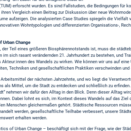
 (TUM) erforscht wurden. Es sind Fallstudien, die Bedingungen für 
hren Vergleich einen Beitrag zur Diskussion über neue Wohnmodel
ume aufzeigen. Die analysierten Case Studies spiegeln die Vielfal
in innovativen Wohntypologien und differenzierten Organisations-, Re
f Urban Change
 der Teil eines größeren Biosphärennotstands ist, muss die städteb
 im sich rasant verändernden 21. Jahrhundert zu bestehen, und Train
s Akteur:innen des Wandels zu wirken. Wie können wir uns auf eine 
iten, Techniken und gesellschaftlichen Praktiken verschwinden und
Arbeitsmittel der nächsten Jahrzehnte, und wo liegt die Verantwort
 als Mittel, um die Stadt zu entdecken und schließlich zu erfinden.
adt“ nehmen wir dafür den Alltag in den Blick. Denn dieser Alltag wi
nnen. Dabei lohnt es sich, im Kontext dieses Wandels auf das Ziel d
 allen Menschen gleichermaßen gehört. Städtische Ressourcen müss
andelt werden, gesellschaftliche Teilhabe verbessert, unsere Städt
nswert erhalten werden.
ics of Urban Change – beschäftigt sich mit der Frage, wie der Stä