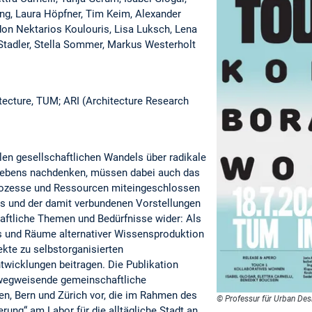
ing, Laura Höpfner, Tim Keim, Alexander
idon Nektarios Koulouris, Lisa Luksch, Lena
 Stadler, Stella Sommer, Markus Westerholt
tecture, TUM; ARI (Architecture Research
en gesellschaftlichen Wandels über radikale
bens nachdenken, müssen dabei auch das
rozesse und Ressourcen miteingeschlossen
 und der damit verbundenen Vorstellungen
aftliche Themen und Bedürfnisse wider: Als
s und Räume alternativer Wissensproduktion
kte zu selbstorganisierten
twicklungen beitragen. Die Publikation
 wegweisende gemeinschaftliche
n, Bern und Zürich vor, die im Rahmen des
© Professur für Urban Des
ung“ am Labor für die alltägliche Stadt an