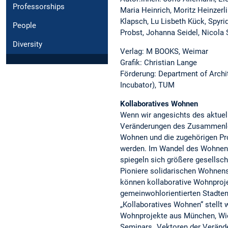
Professorships
Maria Heinrich, Moritz Heinzerl
Klapsch, Lu Lisbeth Kück, Spyr
People
Probst, Johanna Seidel, Nicola
Diversity
Verlag: M BOOKS, Weimar
Grafik: Christian Lange
Förderung: Department of Archi
Incubator), TUM
Kollaboratives Wohnen
Wenn wir angesichts des aktuell
Veränderungen des Zusammenle
Wohnen und die zugehörigen P
werden. Im Wandel des Wohnens
spiegeln sich größere gesellsch
Pioniere solidarischen Wohnen
können kollaborative Wohnproje
gemeinwohlorientierten Stadten
„Kollaboratives Wohnen“ stellt
Wohnprojekte aus München, Wie
Seminars „Vektoren der Veränder