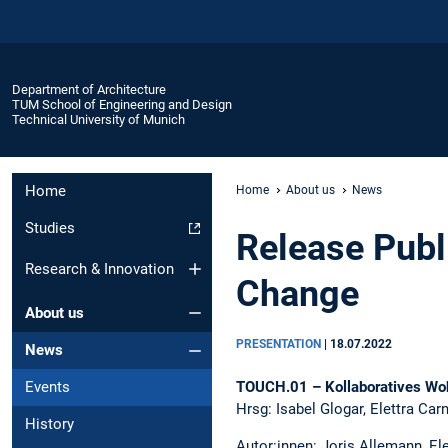
Department of Architecture
TUM School of Engineering and Design
Technical University of Munich
Home
Home
About us
News
Studies
Release Publ
Research & Innovation
Change
About us
PRESENTATION
|
18.07.2022
News
TOUCH.01 – Kollaboratives Wo
Events
Hrsg: Isabel Glogar, Elettra Car
History
Autor:innen: Joris Allemann, Ele