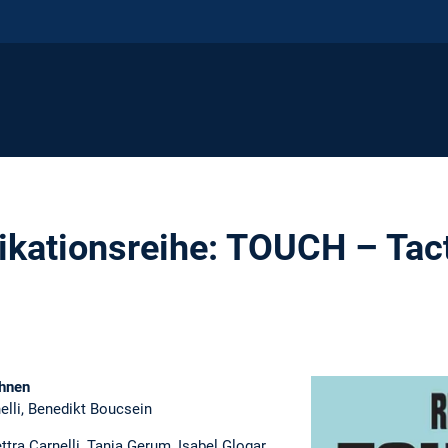
ikationsreihe: TOUCH – Tact
hnen
nelli, Benedikt Boucsein
ttra Carnelli, Tanja Gerum, Isabel Glogar,