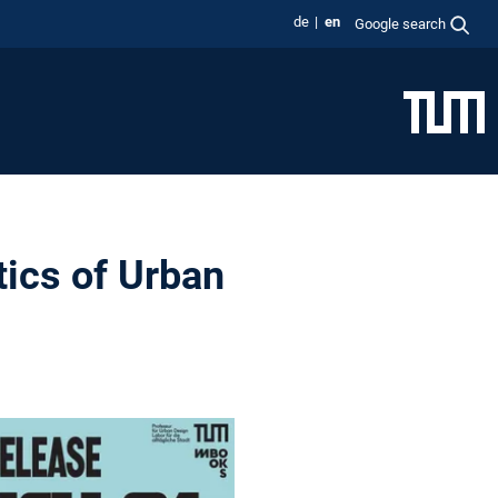
de
en
Google search
ics of Urban