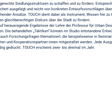
agerechte Siedlungsstrukturen zu schaffen und zu fördern. Entsprech
ert ausgelegt und reicht von konkreten Entwurfsvorschlägen über 
ender Ansätze. TOUCH dient dabei als Instrument, Wissen frei zu t
en gleichberechtigen Diskurs über die Stadt zu fördern.
e auf herausragende Ergebnisse der Lehre der Professur für Urban Des
n. Die behandelten „Taktiken“ können im Studio entstandene Entwü
 auch Forschungsfragen thematisiert, die beispielsweise in Semin
n und Kooperationspartner:innen mitgestaltet werden. Jede Ausgabe
arbig gedruckt. TOUCH erscheint zwei- bis dreimal im Jahr
.