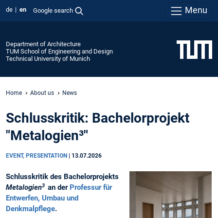
Menu
de
en
Google search
Department of Architecture
TUM School of Engineering and Design
Technical University of Munich
Home
About us
News
Schlusskritik: Bachelorprojekt
"Metalogien³"
EVENT, PRESENTATION
|
13.07.2026
Schlusskritik des Bachelorprojekts
3
Metalogien
an der
Professur für
Entwerfen, Umbau und
Denkmalpflege
.