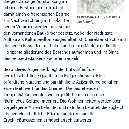
dreigeschossige Aufstockung im
urbanen Bestand und formuliert
damit einen differenzierten Beitrag
©Finn-Matti Hirtz, Zeno Blaas,
zur Nachverdichtung mit Holz. Die
Jan Ludwig
neuen Volumen werden präzise auf
den vorhandenen Baukörper gesetzt, wobei der niedrigste
Aufbau als Kulturpavillon ausgestaltet ist. Charakteristisch sind
die neuen Fassaden mit Luken und gelben Markisen, die die
Horizontalgliederung des Bestands aufnehmen und im Sinne
des Reuse-Gedankens weiterentwickeln.
Besonderes Augenmerk legt der Entwurf auf die
gemeinschaftliche Qualität des Erdgeschosses: Eine
öffentliche Nutzung und parkähnliche Außenräume schaffen
einen Mehrwert für das Quartier. Die bestehenden
Treppenhäuser werden weitergeführt und in ein neues
räumliches Gefüge integriert. Die Wohneinheiten werden über
vorgelagerte Atrien belichtet und natürlich belüftet, die zugleich
als gemeinschaftliche Räume fungieren und die
Erschließungszonen atmosphärisch aufwerten.