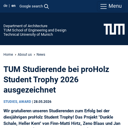
Menu
de
en
Google search
Department of Architecture
TUM School of Engineering and Design
Technical University of Munich
Home
About us
News
TUM Studierende bei proHolz
Student Trophy 2026
ausgezeichnet
STUDIES, AWARD
|
28.05.2026
Wir gratulieren unseren Studierenden zum Erfolg bei der
diesjährigen proHolz Student Trophy! Das Projekt "Dunkle
Schale, Heller Kern" von Finn-Matti Hirtz, Zeno Blaas und Jan