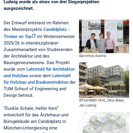
Ludwig wurde als eines von drei Siegerprojekten
ausgezeichnet.
Der Entwurf entstand im Rahmen
des Masterprojekts
Candidplatz -
Timber on Top
im Wintersemester
2025/26 in interdisziplinärer
Zusammenarbeit von Studierenden
der Architektur und des
©proHolz Austria
Bauingenieurwesens. Das Projekt
wurde vom
Lehrstuhl für Architektur
und Holzbau
sowie dem
Lehrstuhl
für Holzbau und Baukonstruktion
der
TUM School of Engineering and
Design betreut.
©Finn-Matti Hirtz, Zeno Blaas,
Jan Ludwig
“Dunkle Schale, Heller Kern”
entwickelt für das Ärztehaus und
Bürogebäude am Candidplatz in
München-Untergiesing eine