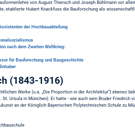
Bauformenlehre von August Thiersch und Joseph Bühlmann vor all
te, etablierte Hubert Knackfuss die Bauforschung als wissenschaftl
Assistenten der Hochbauabteilung
tionalsozialismus
nn nach dem Zweiten Weltkrieg:
essor für Bauforschung und Baugeschichte
linhaber
ch (1843-1916)
chtlichen Werke (u.a. „Die Proportion in der Architektur“) ebenso be
. St. Ursula in München). Er hatte - wie auch sein Bruder Friedrich v
Baukunst an der Königlich Bayerischen Polytechnischen Schule zu M
ochbauschule