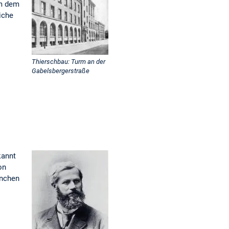
em dem
iche
Thierschbau: Turm an der
Gabelsbergerstraße
kannt
on
ünchen