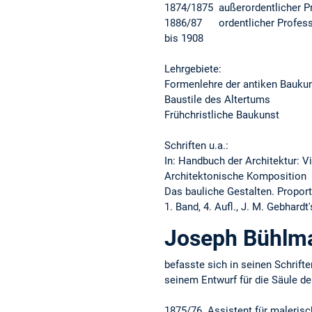
1874/1875 außerordentlicher P
1886/87 ordentlicher Profess
bis 1908
Lehrgebiete:
Formenlehre der antiken Bauku
Baustile des Altertums
Frühchristliche Baukunst
Schriften u.a.:
In: Handbuch der Architektur: Vie
Architektonische Komposition
Das bauliche Gestalten. Proporti
1. Band, 4. Aufl., J. M. Gebhardt
Joseph Bühlm
befasste sich in seinen Schrifte
seinem Entwurf für die Säule d
1875/76 Assistent für malerisc