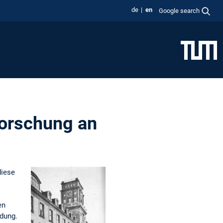
de
en
Google search
forschung an
diese
en
ldung.