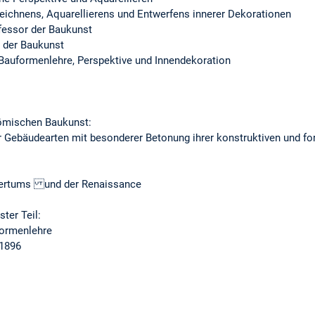
hnens, Aquarellierens und Entwerfens innerer Dekorationen
essor der Baukunst
 der Baukunst
Bauformenlehre, Perspektive und Innendekoration
 römischen Baukunst:
r Gebäudearten mit besonderer Betonung ihrer konstruktiven und f
ltertums und der Renaissance
ster Teil:
formenlehre
 1896