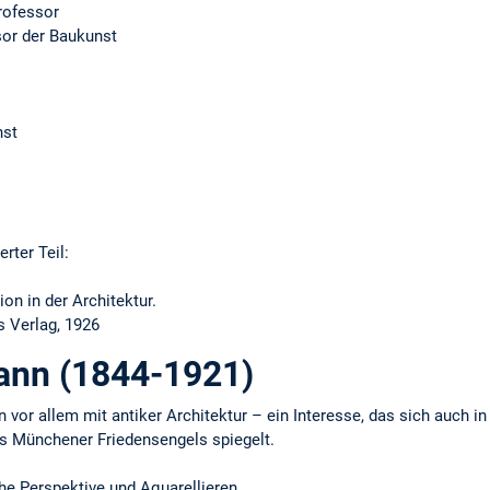
rofessor
or der Baukunst
nst
rter Teil:
on in der Architektur.
's Verlag, 1926
ann (1844-1921)
n vor allem mit antiker Architektur – ein Interesse, das sich auch in
es Münchener Friedensengels spiegelt.
he Perspektive und Aquarellieren