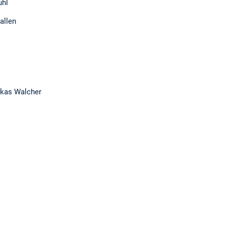
uhl
allen
ukas Walcher