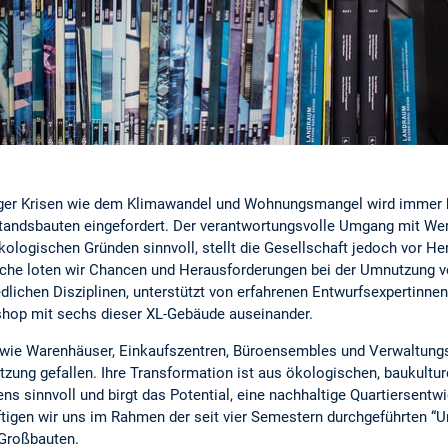
iger Krisen wie dem Klimawandel und Wohnungsmangel wird immer h
tandsbauten eingefordert. Der verantwortungsvolle Umgang mit Wert
logischen Gründen sinnvoll, stellt die Gesellschaft jedoch vor H
woche loten wir Chancen und Herausforderungen bei der Umnutzung 
dlichen Disziplinen, unterstützt von erfahrenen Entwurfsexpertinnen
shop mit sechs dieser XL-Gebäude auseinander.
wie Warenhäuser, Einkaufszentren, Büroensembles und Verwaltungs
zung gefallen. Ihre Transformation ist aus ökologischen, baukulture
ns sinnvoll und birgt das Potential, eine nachhaltige Quartiersent
gen wir uns im Rahmen der seit vier Semestern durchgeführten “U
 Großbauten.