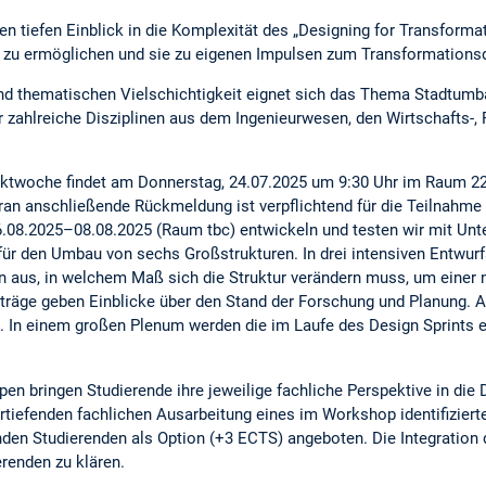
nen tiefen Einblick in die Komplexität des „Designing for Transforma
lin zu ermöglichen und sie zu eigenen Impulsen zum Transformations
d thematischen Vielschichtigkeit eignet sich das Thema Stadtumbau
r zahlreiche Disziplinen aus dem Ingenieurwesen, den Wirtschafts-, P
jektwoche findet am Donnerstag, 24.07.2025 um 9:30 Uhr im Raum 22
aran anschließende Rückmeldung ist verpflichtend für die Teilnahm
08.2025–08.08.2025 (Raum tbc) entwickeln und testen wir mit Unte
für den Umbau von sechs Großstrukturen. In drei intensiven Entwurf
n aus, in welchem Maß sich die Struktur verändern muss, um einer
träge geben Einblicke über den Stand der Forschung und Planung. A
 In einem großen Plenum werden die im Laufe des Design Sprints 
ppen bringen Studierende ihre jeweilige fachliche Perspektive in die
 vertiefenden fachlichen Ausarbeitung eines im Workshop identifizie
den Studierenden als Option (+3 ECTS) angeboten. Die Integration 
erenden zu klären.