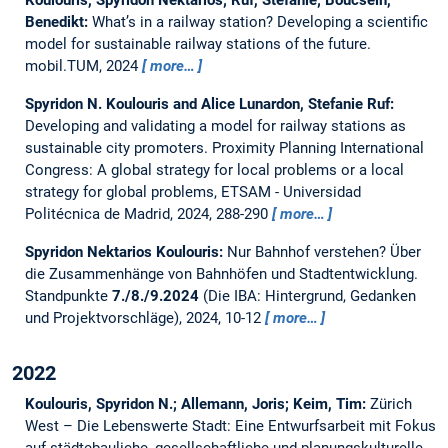
Benedikt:
What’s in a railway station? Developing a scientific
model for sustainable railway stations of the future.
mobil.TUM, 2024
more…
Spyridon N. Koulouris and Alice Lunardon, Stefanie Ruf:
Developing and validating a model for railway stations as
sustainable city promoters.
Proximity Planning International
Congress: A global strategy for local problems or a local
strategy for global problems, ETSAM - Universidad
Politécnica de Madrid, 2024, 288-290
more…
Spyridon Nektarios Koulouris:
Nur Bahnhof verstehen? Über
die Zusammenhänge von Bahnhöfen und Stadtentwicklung.
Standpunkte
7./8./9.2024
(Die IBA: Hintergrund, Gedanken
und Projektvorschläge), 2024, 10-12
more…
2022
Koulouris, Spyridon N.; Allemann, Joris; Keim, Tim:
Zürich
West – Die Lebenswerte Stadt: Eine Entwurfsarbeit mit Fokus
auf städtebauliche, gesellschaftliche und planungskulturelle