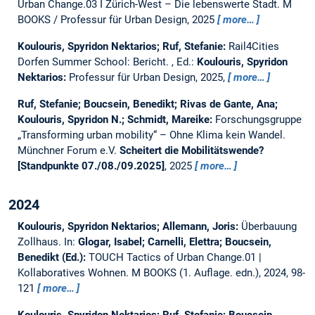
Urban Change.03 I Zürich-West – Die lebenswerte Stadt.
M
BOOKS / Professur für Urban Design, 2025
more…
Koulouris, Spyridon Nektarios; Ruf, Stefanie:
Rail4Cities
Dorfen Summer School: Bericht.
, Ed.:
Koulouris, Spyridon
Nektarios:
Professur für Urban Design, 2025,
more…
Ruf, Stefanie; Boucsein, Benedikt; Rivas de Gante, Ana;
Koulouris, Spyridon N.; Schmidt, Mareike:
Forschungsgruppe
„Transforming urban mobility“ – Ohne Klima kein Wandel.
Münchner Forum e.V.
Scheitert die Mobilitätswende?
[Standpunkte 07./08./09.2025]
, 2025
more…
2024
Koulouris, Spyridon Nektarios; Allemann, Joris:
Überbauung
Zollhaus.
In:
Glogar, Isabel; Carnelli, Elettra; Boucsein,
Benedikt (Ed.):
TOUCH Tactics of Urban Change.01 |
Kollaboratives Wohnen. M BOOKS (1. Auflage. edn.), 2024, 98-
121
more…
Koulouris, Spyridon Nektarios; Ruf, Stefanie; Boucsein,