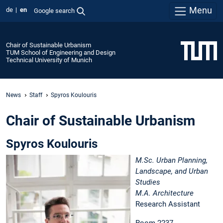
Menu
de
en
Google search
Chair of Sustainable Urbanism
TUM School of Engineering and Design
Technical University of Munich
News
Staff
Spyros Koulouris
Chair of Sustainable Urbanism
Spyros Koulouris
M.Sc. Urban Planning,
Landscape, and Urban
Studies
M.A. Architecture
Research Assistant
Room 2237