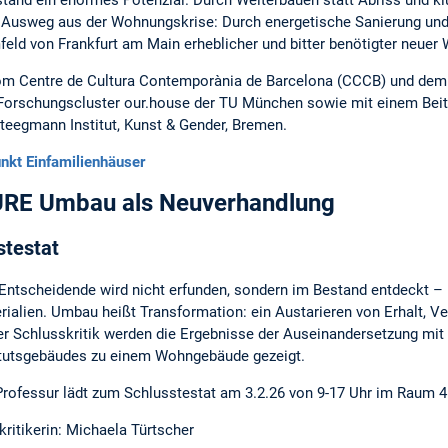
stand ein enormes Potenzial. Durch Weiterbauen statt Abriss und 
 Ausweg aus der Wohnungskrise: Durch energetische Sanierung und 
eld von Frankfurt am Main erheblicher und bitter benötigter ne
 vom Centre de Cultura Contemporània de Barcelona (CCCB) und d
Forschungscluster our.house der TU München sowie mit einem Beit
Steegmann Institut, Kunst & Gender, Bremen.
kt Einfamilienhäuser
RE Umbau als Neuverhandlung
stestat
Entscheidende wird nicht erfunden, sondern im Bestand entdeckt – im
rialien. Umbau heißt Transformation: ein Austarieren von Erhalt, V
er Schlusskritik werden die Ergebnisse der Auseinandersetzung mi
itutsgebäudes zu einem Wohngebäude gezeigt.
Professur lädt zum Schlusstestat am 3.2.26 von 9-17 Uhr im Raum 
kritikerin: Michaela Türtscher