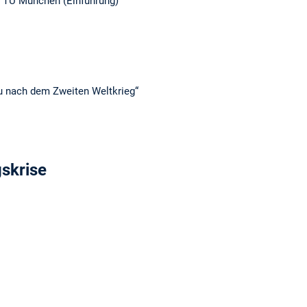
, TU München (Einführung)
u nach dem Zweiten Weltkrieg“
skrise