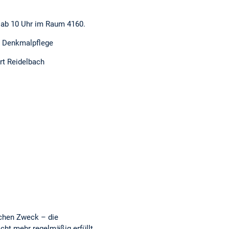
6 ab 10 Uhr im Raum 4160.
nd Denkmalpflege
rt Reidelbach
ichen Zweck – die
cht mehr regelmäßig erfüllt,