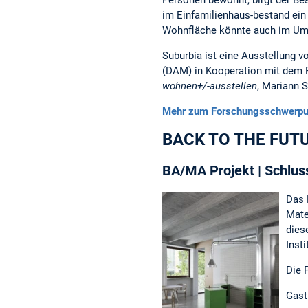
Personen bewohnt, birgt der Be
im Einfamilienhaus-bestand ein
Wohnfläche könnte auch im Umf
Suburbia ist eine Ausstellung
(DAM) in Kooperation mit dem 
wohnen+/-ausstellen
, Mariann 
Mehr zum Forschungsschwerpun
BACK TO THE FUTU
BA/MA Projekt | Schlus
Das 
Mate
dies
Inst
Die 
Gast