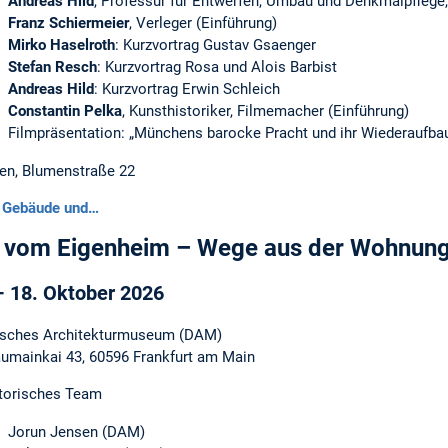
Andreas Hild
, Professur für Entwerfen, Umbau und Denkmalpflege
Franz Schiermeier
, Verleger (Einführung)
Mirko Haselroth
: Kurzvortrag Gustav Gsaenger
Stefan Resch
: Kurzvortrag Rosa und Alois Barbist
Andreas Hild
: Kurzvortrag Erwin Schleich
Constantin Pelka
, Kunsthistoriker, Filmemacher (Einführung)
Filmpräsentation: „Münchens barocke Pracht und ihr Wiederaufba
hen, Blumenstraße 22
ei Gebäude und…
vom Eigenheim – Wege aus der Wohnung
– 18. Oktober 2026
sches Architekturmuseum (DAM)
umainkai 43, 60596 Frankfurt am Main
torisches Team
Jorun Jensen (DAM)