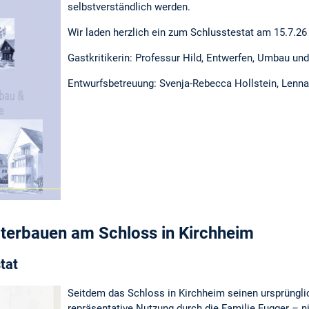
selbstverständlich werden.
Wir laden herzlich ein zum Schlusstestat am 15.7.2
Gastkritikerin: Professur Hild, Entwerfen, Umbau u
Entwurfsbetreuung: Svenja-Rebecca Hollstein, Lenna
iterbauen am Schloss in Kirchheim
tat
Seitdem das Schloss in Kirchheim seinen ursprüngl
repräsentative Nutzung durch die Familie Fugger – ni