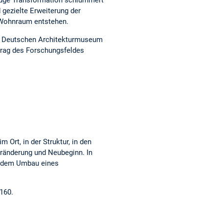
kluge Transformation schlummert
gezielte Erweiterung der
uer Wohnraum entstehen.
em Deutschen Architekturmuseum
rag des Forschungsfeldes
 Ort, in der Struktur, in den
eränderung und Neubeginn. In
t dem Umbau eines
4160.