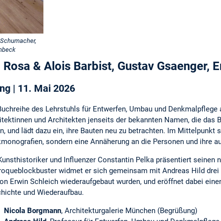
a Schumacher,
önbeck
 Rosa & Alois Barbist, Gustav Gsaenger, E
ng | 11. Mai 2026
Buchreihe des Lehrstuhls für Entwerfen, Umbau und Denkmalpflege
itektinnen und Architekten jenseits der bekannten Namen, die das 
n, und lädt dazu ein, ihre Bauten neu zu betrachten. Im Mittelpunk
monografien, sondern eine Annäherung an die Personen und ihre a
Kunsthistoriker und Influenzer Constantin Pelka präsentiert seinen 
oqueblockbuster widmet er sich gemeinsam mit Andreas Hild drei
von Erwin Schleich wiederaufgebaut wurden, und eröffnet dabei einen
hichte und Wiederaufbau.
Nicola Borgmann
, Architekturgalerie München (Begrüßung)