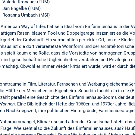
Valerie Kronauer (TUM)
Jan Engelke (TUM)
Rosanna Umbach (MSI)
»American Way of Life« hat sein Ideal vom Einfamilienhaus in der Vor
saftigem Rasen, blauem Pool und Doppelgarage inszeniert es die Vo
kgürtel der Großstadt. Ein vermeintlich perfekter Ort, um die Kinder 
nhaus ist die dort verbreitetste Wohnform und der architektonische 
s spielt kaum eine Rolle, dass die Vorstädte von homogenen Grup
ind, gesellschaftliche Ungleichheiten verstärken und Privilegien s
mächtig. Obwohl er immer wieder kritisiert wurde, wird er durch die
ohnträume in Film, Literatur, Fernsehen und Werbung gleichermaßen
ie Hälfte der Menschen im Eigenheim. Suburbia taucht ein in die (Bi
zählt parallel eine Geschichte des Einfamilienhaus-Booms der deu
 Wohnen
. Eine Bibliothek der Hefte der 1960er- und 1970er-Jahre läd
 Nachkriegszeit, ihre politischen Hintergründe, Familienideolog
ohnraummangel, Klimakrise und alternder Gesellschaft steht das V
Frage. Wie sieht also die Zukunft des Einfamilienhauses aus? Häufi