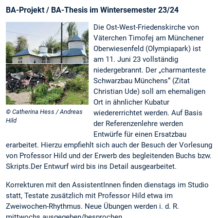
BA-Projekt / BA-Thesis im Wintersemester 23/24
Die Ost-West-Friedenskirche von
Väterchen Timofej am Münchener
Oberwiesenfeld (Olympiapark) ist
am 11. Juni 23 vollständig
niedergebrannt. Der „charmanteste
Schwarzbau Münchens“ (Zitat
Christian Ude) soll am ehemaligen
Ort in ähnlicher Kubatur
© Catherina Hess / Andreas
wiedererrichtet werden. Auf Basis
Hild
der Referenzenlehre werden
Entwürfe für einen Ersatzbau
erarbeitet. Hierzu empfiehlt sich auch der Besuch der Vorlesung
von Professor Hild und der Erwerb des begleitenden Buchs bzw.
Skripts.Der Entwurf wird bis ins Detail ausgearbeitet.
Korrekturen mit den AssistentInnen finden dienstags im Studio
statt, Testate zusätzlich mit Professor Hild etwa im
Zweiwochen-Rhythmus. Neue Übungen werden i. d. R.
mittwochs ausgegeben/besprochen.