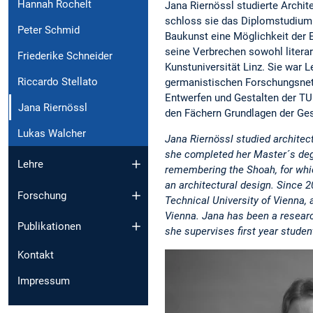
Hannah Rochelt
Jana Riernössl studierte Archit
schloss sie das Diplomstudium 
Peter Schmid
Baukunst eine Möglichkeit der 
seine Verbrechen sowohl literar
Friederike Schneider
Kunstuniversität Linz. Sie war 
Riccardo Stellato
germanistischen Forschungsnetz
Entwerfen und Gestalten der TU
Jana Riernössl
den Fächern Grundlagen der Ges
Lukas Walcher
Jana Riernössl studied architect
she completed her Master´s degr
Lehre
remembering the Shoah, for whic
an architectural design. Since 2
Forschung
Technical University of Vienna,
Vienna. Jana has been a researc
Publikationen
she supervises first year stude
Kontakt
Impressum