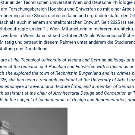
ektur an der Technischen Universität Wien und Deutsche Philologie 
am Forschungsbereich Hochbau und Entwerfen ab mit einer Arbeit z
Erinnerung an die Shoah darbieten kann und ergründete dafür den Or
isch als auch in einem architektonischen Entwurf. Seit 2025 ist sie 
Lehrbeauftragte an der TU Wien, Mitarbeiterin in mehreren Architekt
werken in Wien. Jana ist seit Oktober 2025 als Wissenschaftliche M
M tätig und betreut in diesem Rahmen unter anderem die Studierend
taltung und Darstellung.
ure at the Technical University of Vienna and German philology at th
ee at the research unit Hochbau und Entwerfen with a thesis on arc
h she explored the town of Rechnitz in Burgenland and its crimes bo
025, she has been a research assistant at the University of Arts Linz
 an employee at several architecture firms, and a member of German
h assistant at the chair of Architectural Design and Conception at
nts in the subject of fundamentals of Design and Representation, am