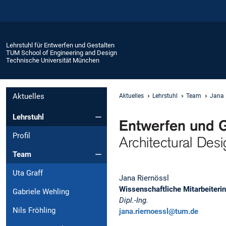
Lehrstuhl für Entwerfen und Gestalten
TUM School of Engineering and Design
Technische Universität München
Aktuelles
Aktuelles
Lehrstuhl
Team
Jana 
Lehrstuhl
Profil
Team
Uta Graff
Jana Riernössl
Wissenschaftliche Mitarbeiterin
Gabriele Wehling
Dipl.-Ing.
Nils Fröhling
jana.riernoessl@tum.de