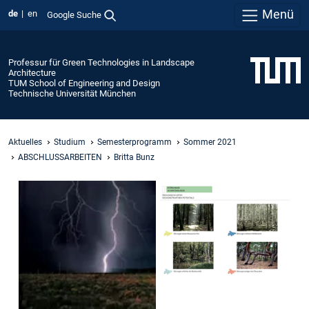
Menü
de
en
Google Suche
Professur für Green Technologies in Landscape
Architecture
TUM School of Engineering and Design
Technische Universität München
Aktuelles
Studium
Semesterprogramm
Sommer 2021
ABSCHLUSSARBEITEN
Britta Bunz
Katastrophen
Gestalten
-
Wie
Zerstörerische
Ereignisse
uns