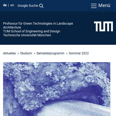
Menü
de
en
Google Suche
Professur für Green Technologies in Landscape
Architecture
TUM School of Engineering and Design
Technische Universität München
Aktuelles
Studium
Semesterprogramm
Sommer 2022
-
L
A