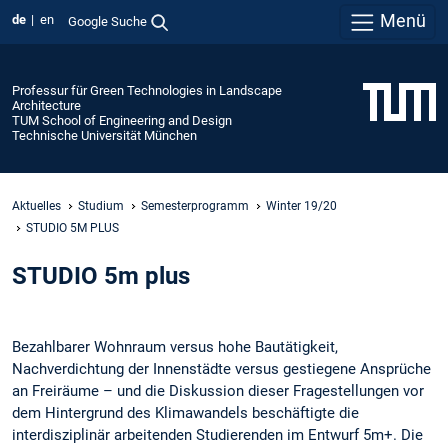
Menü
de
en
Google Suche
Professur für Green Technologies in Landscape
Architecture
TUM School of Engineering and Design
Technische Universität München
Aktuelles
Studium
Semesterprogramm
Winter 19/20
STUDIO 5M PLUS
STUDIO 5m plus
Bezahlbarer Wohnraum versus hohe Bautätigkeit,
Nachverdichtung der Innenstädte versus gestiegene Ansprüche
an Freiräume – und die Diskussion dieser Fragestellungen vor
dem Hintergrund des Klimawandels beschäftigte die
interdisziplinär arbeitenden Studierenden im Entwurf 5m+. Die