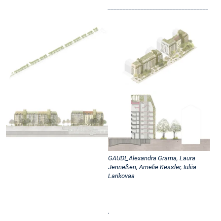
__________________________________
__________
GAUDI_Alexandra Grama, Laura
Jenneßen, Amelie Kessler, Iuliia
Larikovaa
.
__________________________________