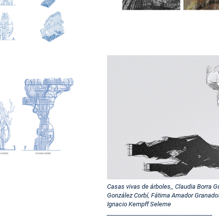
Casas vivas de árboles_ Claudia Borra Gu
González Corbí, Fátima Amador Granados
Ignacio Kempff Seleme
____________________________________