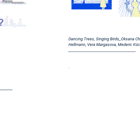
Dancing Trees, Singing Birds_Oksana Chy
Hellmann, Vera Margasova, Mederic Küc
____________________________________
.
_______