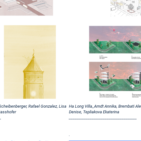
cheibenberger, Rafael Gonzalez, Lisa
Ha Long Villa_Arndt Annika, Brembati A
Rasshofer
Denise, Tepliakova Ekaterina
_
____________________________________
.