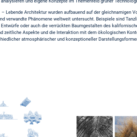
zu analysieren und eigene Konzepte im Themenfeld grüner Technolog
 – Lebende Architektur wurden aufbauend auf der gleichnamigen V
 und verwandte Phänomene weltweit untersucht. Beispiele sind Tanzl
Entwürfe oder auch die verrückten Baumgestalten des kalifornisch
nd zeitliche Aspekte und die Interaktion mit dem ökologischen Kon
chiedlicher atmosphärischer und konzeptioneller Darstellungsform